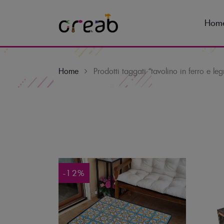
Hom
Home
Prodotti taggati “tavolino in ferro e le
Skip
to
content
-12%