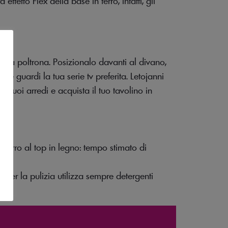
effetto Flex della base in ferro, infatti, gli
moda poltrona. Posizionalo davanti al divano,
e guardi la tua serie tv preferita. Letojanni
i tuoi arredi e acquista il tuo tavolino in
in ferro al top in legno: tempo stimato di
. Per la pulizia utilizza sempre detergenti