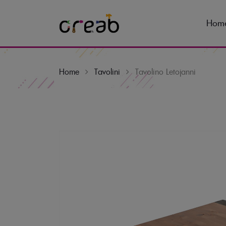
Hom
Home
Tavolini
Tavolino Letojanni
Skip
to
content