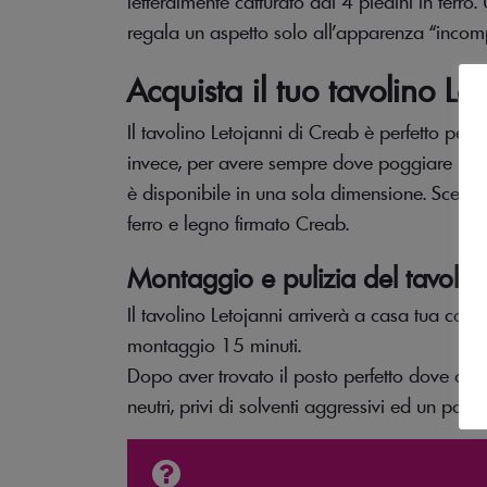
letteralmente catturato dai 4 piedini in ferro. 
regala un aspetto solo all’apparenza “incomp
Acquista il tuo tavolino Le
Il tavolino Letojanni di Creab è perfetto per
invece, per avere sempre dove poggiare il tel
è disponibile in una sola dimensione. Scegli t
ferro e legno firmato Creab.
Montaggio e pulizia del tavolin
Il tavolino Letojanni arriverà a casa tua con un
montaggio 15 minuti.
Dopo aver trovato il posto perfetto dove collo
neutri, privi di solventi aggressivi ed un pan