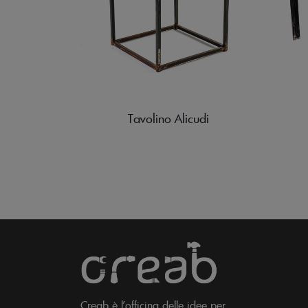
Tavolino Alicudi
Creab è l'officina delle idee per