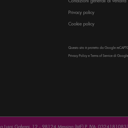
Condizioni generali di vendita
Privacy policy
Cookie policy
Questo sito è protetto da Google reCAPT
Privacy Policy
e
Terms of Service
di Google
a Luigi Galvani, 12 - 98124 Messina (ME) P. IVA: 0324181083