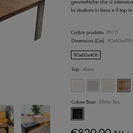
geometriche che si interseca
la struttura in ferro e il top i
Codice prodotto
: PV13
Dimensioni (cm)
: 90x60x40h
90x60x40h
Top
: Abete
Colore Base
: Effetto flex
€
820,00