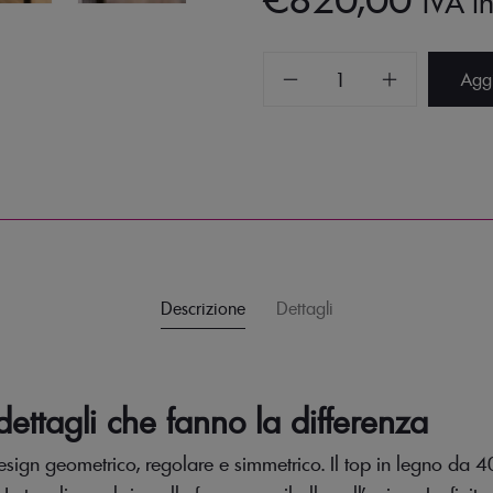
IVA in
Tavolino
Aggi
Letojanni
quantità
Descrizione
Dettagli
dettagli che fanno la differenza
sign geometrico, regolare e simmetrico. Il top in legno da 40