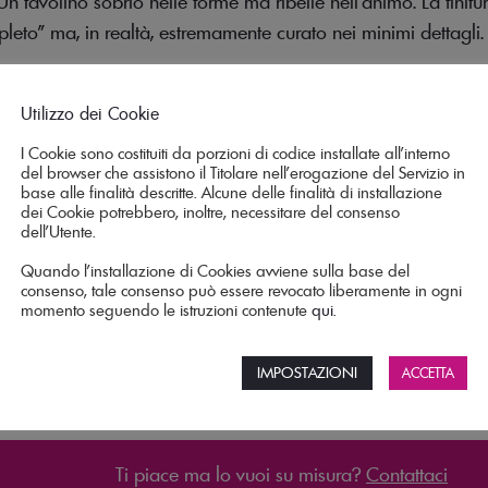
Un tavolino sobrio nelle forme ma ribelle nell’animo. La finitura 
leto” ma, in realtà, estremamente curato nei minimi dettagli.
tojanni online
Utilizzo dei Cookie
 completare il tuo angolo relax in salotto, accanto ad una co
I Cookie sono costituiti da porzioni di codice installate all’interno
ecomando, il cellulare e magari una ciotola di pop-corn, mentr
del browser che assistono il Titolare nell’erogazione del Servizio in
ra i 4 top presenti in collezione quello che meglio si abbina a
base alle finalità descritte. Alcune delle finalità di installazione
dei Cookie potrebbero, inoltre, necessitare del consenso
dell’Utente.
o Letojanni
Quando l’installazione di Cookies avviene sulla base del
consenso, tale consenso può essere revocato liberamente in ogni
momento seguendo le istruzioni contenute
qui
.
 semplice libretto di istruzioni. Ti basterà fissare i 4 piedini 
IMPOSTAZIONI
carlo, inizia subito a prenderti cura del tuo tavolino Letojanni
ACCETTA
no morbido inumidito.
Ti piace ma lo vuoi su misura?
Contattaci