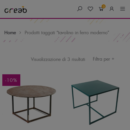
0
Home
Prodotti taggati “tavolino in ferro moderno”
+
Skip
Filtra per
Visualizzazione di 3 risultati
to
content
-10%