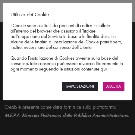
Utilizzo dei Cookie
I Cookie sono costituiti da porzioni di codice installate
all’interno del browser che assistono il Titolare
nell’erogazione del Servizio in base alle finalità descritte.
Alcune delle finalità di installazione dei Cookie potrebbero,
inoltre, necessitare del consenso dell’Utente.
Quando l’installazione di Cookies avviene sulla base del
Creab è l'officina delle idee per arredare con stile. Mobili
consenso, tale consenso può essere revocato liberamente in
realizzati su misura per soggiorno, cucina, ufficio e giardino.
ogni momento seguendo le istruzioni contenute
qui
.
Le tecniche della tradizione artigiana e il design moderno si
uniscono per dar vita a tavoli, tavolini, sedie, sgabelli e
IMPOSTAZIONI
ACCETTA
consolle che daranno carattere ai tuoi spazi.
Creab è presente come ditta fornitrice sulla piattaforma
M.E.P.A. Mercato Elettronico della Pubblica Amministratizione.