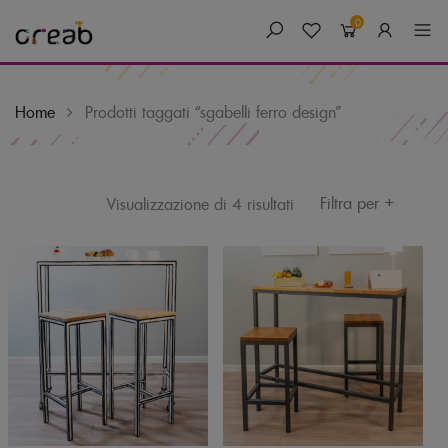
0
Home
Prodotti taggati “sgabelli ferro design”
+
Skip
Filtra per
Visualizzazione di 4 risultati
to
content