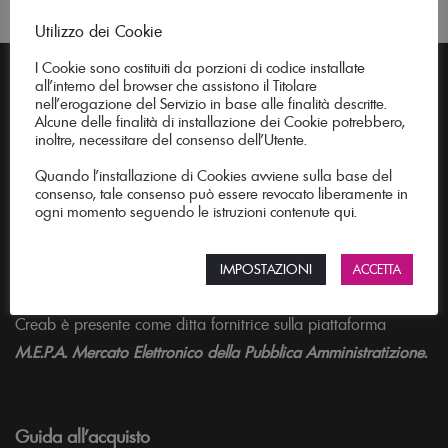
Utilizzo dei Cookie
I Cookie sono costituiti da porzioni di codice installate
all’interno del browser che assistono il Titolare
nell’erogazione del Servizio in base alle finalità descritte.
Alcune delle finalità di installazione dei Cookie potrebbero,
inoltre, necessitare del consenso dell’Utente.
Creab è l'officina delle idee per arredare con stile. Mobili
Quando l’installazione di Cookies avviene sulla base del
consenso, tale consenso può essere revocato liberamente in
realizzati su misura per soggiorno, cucina, ufficio e giardino.
ogni momento seguendo le istruzioni contenute
qui
.
Le tecniche della tradizione artigiana e il design moderno si
uniscono per dar vita a tavoli, tavolini, sedie, sgabelli e
IMPOSTAZIONI
ACCETTA
consolle che daranno carattere ai tuoi spazi.
Creab è presente come ditta fornitrice sulla piattaforma
M.E.P.A. Mercato Elettronico della Pubblica Amministratizione.
Guida all’acquisto