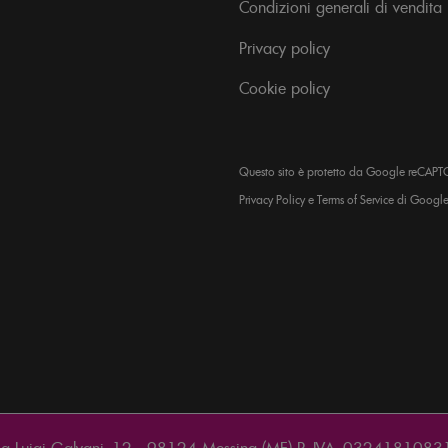
Condizioni generali di vendita
Privacy policy
Cookie policy
Questo sito è protetto da Google reCAPT
Privacy Policy
e
Terms of Service
di Google
a Luigi Galvani, 12 - 98124 Messina (ME) P. IVA: 0324181083