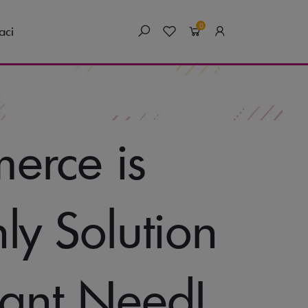
0
aci
erce is
ly Solution
tant Need!