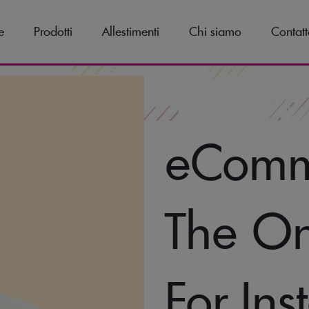
e
Prodotti
Allestimenti
Chi siamo
Contatt
eComm
The On
For Ins