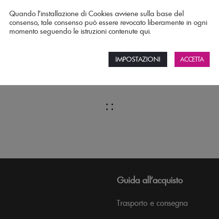
Quando l’installazione di Cookies avviene sulla base del
consenso, tale consenso può essere revocato liberamente in ogni
momento seguendo le istruzioni contenute
qui
.
Contact Me
IMPOSTAZIONI
ACCETTA
∷
Guida all’acquisto
Trasporto e consegna