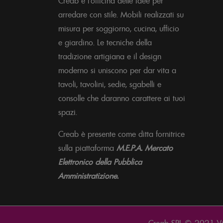
Creab è l'officina delle idee per
arredare con stile. Mobili realizzati su
misura per soggiorno, cucina, ufficio
e giardino. Le tecniche della
tradizione artigiana e il design
moderno si uniscono per dar vita a
tavoli, tavolini, sedie, sgabelli e
consolle che daranno carattere ai tuoi
spazi.
Creab è presente come ditta fornitrice
sulla piattaforma
M.E.P.A. Mercato
Elettronico della Pubblica
Amministratizione.
Creab SRL © 2021 Vi