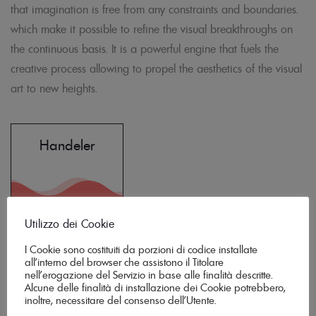
that imagination is free from any constraints and boundaries.
which make it possible to refine the visual breakthroughs on
the continuous basis. It is a powerful engine that fuels the
creative process allowing to propel the aesthetics of the visual
art to new heights.
Handeler
85%
Utilizzo dei Cookie
I Cookie sono costituiti da porzioni di codice installate
all’interno del browser che assistono il Titolare
nell’erogazione del Servizio in base alle finalità descritte.
Alcune delle finalità di installazione dei Cookie potrebbero,
inoltre, necessitare del consenso dell’Utente.
Contact Me