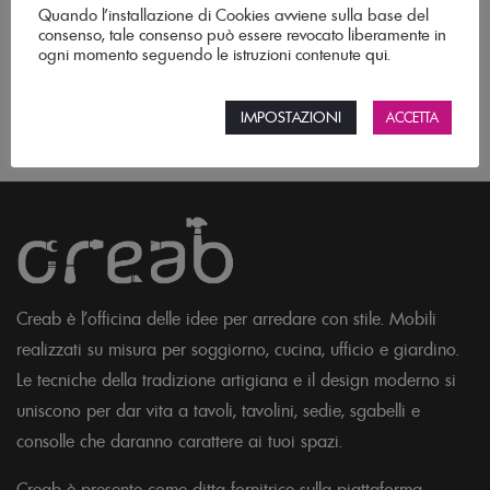
Quando l’installazione di Cookies avviene sulla base del
consenso, tale consenso può essere revocato liberamente in
ogni momento seguendo le istruzioni contenute
qui
.
←
∷
→
IMPOSTAZIONI
ACCETTA
Creab è l'officina delle idee per arredare con stile. Mobili
realizzati su misura per soggiorno, cucina, ufficio e giardino.
Le tecniche della tradizione artigiana e il design moderno si
uniscono per dar vita a tavoli, tavolini, sedie, sgabelli e
consolle che daranno carattere ai tuoi spazi.
Creab è presente come ditta fornitrice sulla piattaforma