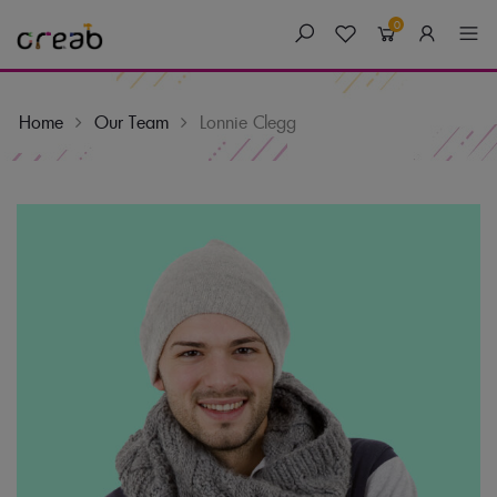
0
Home
Our Team
Lonnie Clegg
Skip
to
content