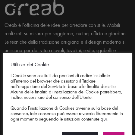
Creab è l'officina delle idee per arredare con stile. Mobili
realizzati su misura per soggiorno, cucina, ufficio e giardino.
Le tecniche della tradizione artigiana e il design moderno si
uniscono per dar vita a tavoli, tavolini, sedie, sgabelli e
consolle che daranno carattere ai tuoi spazi.
Utilizzo dei Cookie
Creab è presente come ditta fornitrice sulla piattaforma
I Cookie sono costituiti da porzioni di codice installate
M.E.P.A. Mercato Elettronico della Pubblica Amministratizione.
all’interno del browser che assistono il Titolare
nell’erogazione del Servizio in base alle finalità descritte.
Alcune delle finalità di installazione dei Cookie potrebbero,
inoltre, necessitare del consenso dell’Utente.
Guida all’acquisto
Quando l’installazione di Cookies avviene sulla base del
consenso, tale consenso può essere revocato liberamente in
ogni momento seguendo le istruzioni contenute
qui
.
Trasporto e consegna
Condizioni generali di vendita