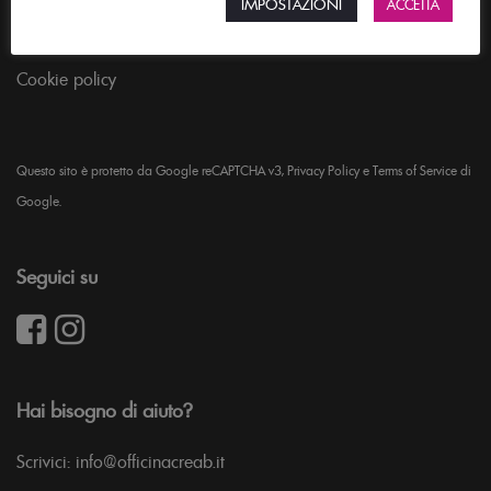
IMPOSTAZIONI
ACCETTA
Privacy policy
Cookie policy
Questo sito è protetto da Google reCAPTCHA v3,
Privacy Policy
e
Terms of Service
di
Google.
Seguici su
Hai bisogno di aiuto?
Scrivici: info@officinacreab.it