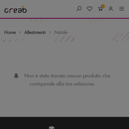
0
Home
Allestimenti
Natale
Skip
to
content
Non è stato trovato nessun prodotto che
corrisponde alla tua selezione.