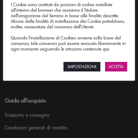
I Cookie sono costituiti da porzioni di codice installate
all’interno del browser che assistono il Titolare
nell’erogazione del Servizio in base alle finalità descritte.
Creab è l'officina delle idee per arredare con stile. Mobili
Alcune delle finalità di installazione dei Cookie potrebbero,
realizzati su misura per soggiorno, cucina, ufficio e giardino.
inoltre, necessitare del consenso dell’Utente.
Le tecniche della tradizione artigiana e il design moderno si
Quando l’installazione di Cookies avviene sulla base del
consenso, tale consenso può essere revocato liberamente in
uniscono per dar vita a tavoli, tavolini, sedie, sgabelli e
ogni momento seguendo le istruzioni contenute
qui
.
consolle che daranno carattere ai tuoi spazi.
Creab è presente come ditta fornitrice sulla piattaforma
IMPOSTAZIONI
ACCETTA
M.E.P.A. Mercato Elettronico della Pubblica Amministratizione.
Guida all’acquisto
Trasporto e consegna
Condizioni generali di vendita