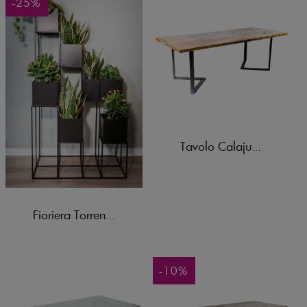
-25%
Tavolo Calajunco Legno
Fioriera Torrenova – Instagram Best Buy
-10%