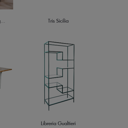
Tris Sicilia
Consolle Panarea + 2 Sgabelli Lisca Bianca
Libreria Gualtieri